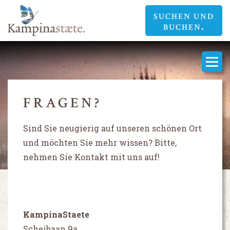
SUCHEN UND
BUCHEN
FRAGEN?
SCHÖN. SCHICKEN SIE UNS
SCHÖN. SCHICKEN SIE UNS
SCHÖN. SCHICKEN SIE UNS
Sind Sie neugierig auf unseren schönen Ort
EINE NACHRICHT
EINE NACHRICHT
EINE NACHRICHT
und möchten Sie mehr wissen? Bitte,
nehmen Sie Kontakt mit uns auf!
KampinaStaete
Scheibaan 9a